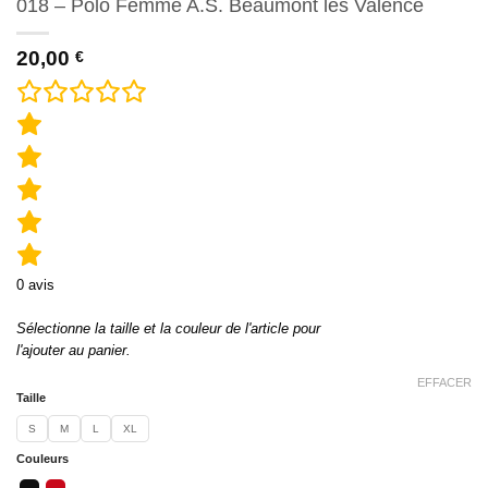
018 – Polo Femme A.S. Beaumont les Valence
20,00
€
0
avis
Sélectionne la taille et la couleur de l'article pour
l'ajouter au panier.
EFFACER
Taille
S
M
L
XL
Couleurs