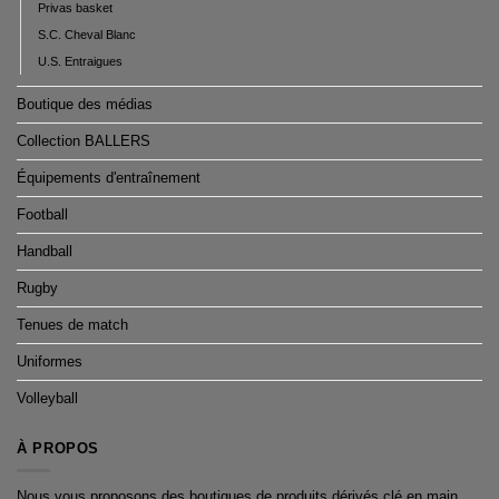
Privas basket
S.C. Cheval Blanc
U.S. Entraigues
Boutique des médias
Collection BALLERS
Équipements d'entraînement
Football
Handball
Rugby
Tenues de match
Uniformes
Volleyball
À PROPOS
Nous vous proposons des boutiques de produits dérivés clé en main