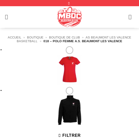
Passer
au
contenu
ACCUEIL
»
BOUTIQUE
»
BOUTIQUE DE CLUB
»
AS BEAUMONT LES VALENCE
BASKETBALL
»
018 – POLO FEMME A.S. BEAUMONT LES VALENCE
FILTRER