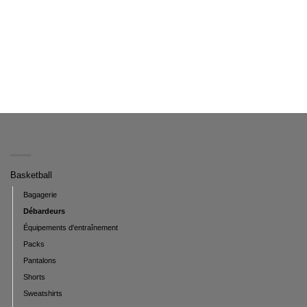
CATÉGORIES
Basketball
Bagagerie
Débardeurs
Équipements d'entraînement
Packs
Pantalons
Shorts
Sweatshirts