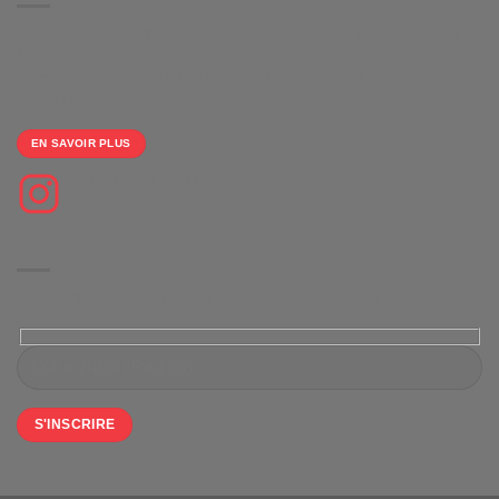
Nous vous proposons des boutiques de produits dérivés clé en main
100% gratuite
et un large choix d'équipements personnalisables pour le sport
collectifs.
EN SAVOIR PLUS
Suivez-nous sur Instagram
NEWSLETTER
Restez informé(e) de nos dernières actualités, offres et mises à jour.