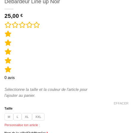
Débardeur Line up Noir
25,00
€
0
avis
Sélectionne la taille et la couleur de l'article pour
l'ajouter au panier.
EFFACER
Taille
M
L
XL
XXL
Personnalise ton article :
Nom de la ville/Club/Numéro
*