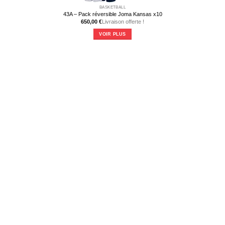
BASKETBALL
43A – Pack réversible Joma Kansas x10
650,00
€
Livraison offerte !
VOIR PLUS
Ce
produit
a
plusieurs
variations.
Les
options
peuvent
être
choisies
sur
la
page
du
produit