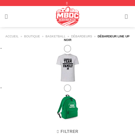
Passer
au
contenu
ACCUEIL
»
BOUTIQUE
»
BASKETBALL
»
DÉBARDEURS
»
DÉBARDEUR LINE UP
NOIR
FILTRER