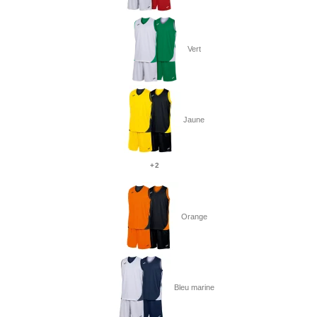
Vert
Jaune
+2
Orange
Bleu marine