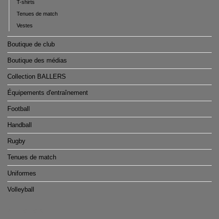
T-shirts
Tenues de match
Vestes
Boutique de club
Boutique des médias
Collection BALLERS
Équipements d'entraînement
Football
Handball
Rugby
Tenues de match
Uniformes
Volleyball
À PROPOS