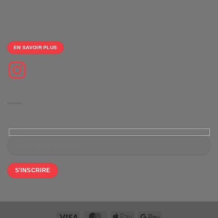
100% gratuite
et un large choix d'équipements personnalisables pour le sport
collectifs.
EN SAVOIR PLUS
Suivez-nous sur Instagram
NEWSLETTER
Restez informé(e) de nos dernières actualités, offres et mises à jour.
Visa
MasterCard
Apple
Google