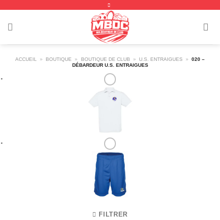
Passer
au
contenu
ACCUEIL
»
BOUTIQUE
»
BOUTIQUE DE CLUB
»
U.S. ENTRAIGUES
»
020 –
DÉBARDEUR U.S. ENTRAIGUES
FILTRER