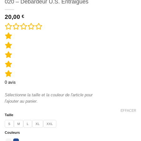
020 – Débardeur U.S. Entraigues
20,00
€
0
avis
Sélectionne la taille et la couleur de l'article pour
l'ajouter au panier.
EFFACER
Taille
S
M
L
XL
XXL
Couleurs