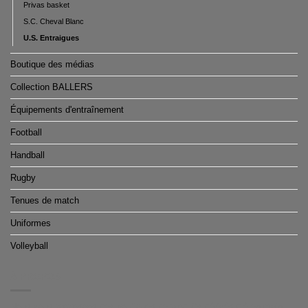
Privas basket
S.C. Cheval Blanc
U.S. Entraigues
Boutique des médias
Collection BALLERS
Équipements d'entraînement
Football
Handball
Rugby
Tenues de match
Uniformes
Volleyball
À PROPOS
Nous vous proposons des boutiques de produits dérivés clé en main