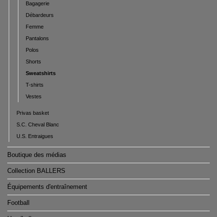
Bagagerie
Débardeurs
Femme
Pantalons
Polos
Shorts
Sweatshirts
T-shirts
Vestes
Privas basket
S.C. Cheval Blanc
U.S. Entraigues
Boutique des médias
Collection BALLERS
Équipements d'entraînement
Football