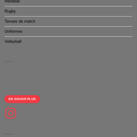
Handball
Rugby
Tenues de match
Uniformes
Volleyball
À PROPOS
Nous vous proposons des boutiques de produits dérivés clé en main
100% gratuite
et un large choix d'équipements personnalisables pour le sport
collectifs.
EN SAVOIR PLUS
Suivez-nous sur Instagram
NEWSLETTER