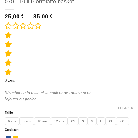
070 – Pull Pierrelatte basket
Plage
25,00
–
35,00
€
€
de
prix :
25,00 €
à
35,00 €
0
avis
Sélectionne la taille et la couleur de l'article pour
l'ajouter au panier.
EFFACER
Taille
6 ans
8 ans
10 ans
12 ans
XS
S
M
L
XL
XXL
Couleurs