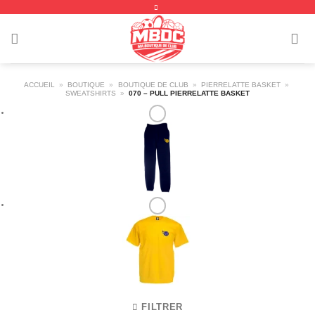
Passer
au
contenu
ACCUEIL
»
BOUTIQUE
»
BOUTIQUE DE CLUB
»
PIERRELATTE BASKET
»
SWEATSHIRTS
»
070 – PULL PIERRELATTE BASKET
FILTRER