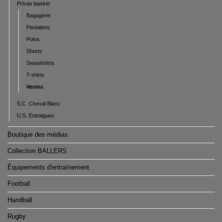
Privas basket
Bagagerie
Pantalons
Polos
Shorts
Sweatshirts
T-shirts
Vestes
S.C. Cheval Blanc
U.S. Entraigues
Boutique des médias
Collection BALLERS
Équipements d'entraînement
Football
Handball
Rugby