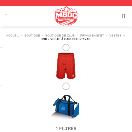
Passer
au
contenu
ACCUEIL
»
BOUTIQUE
»
BOUTIQUE DE CLUB
»
PRIVAS BASKET
»
VESTES
»
090 – VESTE À CAPUCHE PRIVAS
FILTRER