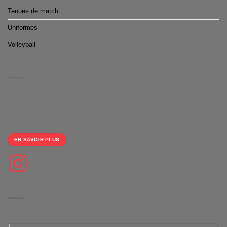
Tenues de match
Uniformes
Volleyball
À PROPOS
Nous vous proposons des boutiques de produits dérivés clé en main
100% gratuite
et un large choix d'équipements personnalisables pour le sport
collectifs.
EN SAVOIR PLUS
Suivez-nous sur Instagram
NEWSLETTER
Restez informé(e) de nos dernières actualités, offres et mises à jour.