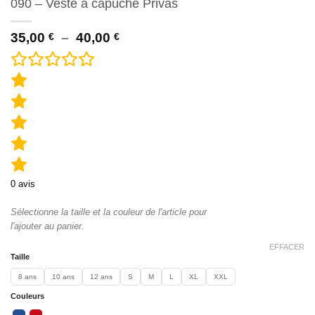
090 – Veste à capuche Privas
Plage
35,00
–
40,00
€
€
de
prix :
35,00 €
à
40,00 €
0
avis
Sélectionne la taille et la couleur de l'article pour
l'ajouter au panier.
EFFACER
Taille
8 ans
10 ans
12 ans
S
M
L
XL
XXL
Couleurs