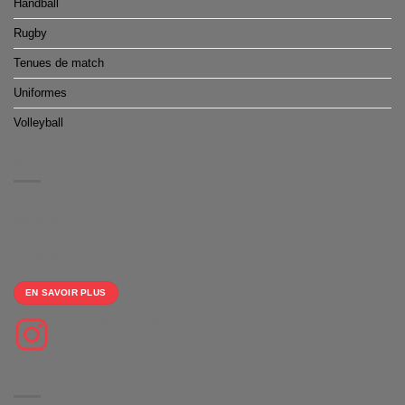
Handball
Rugby
Tenues de match
Uniformes
Volleyball
À PROPOS
Nous vous proposons des boutiques de produits dérivés clé en main
100% gratuite
et un large choix d'équipements personnalisables pour le sport
collectifs.
EN SAVOIR PLUS
Suivez-nous sur Instagram
NEWSLETTER