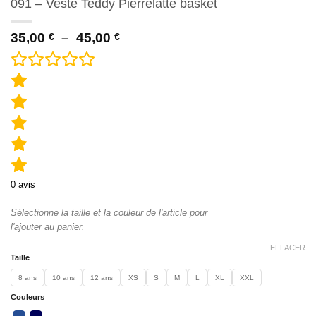
091 – Veste Teddy Pierrelatte basket
Plage
35,00
–
45,00
€
€
de
prix :
35,00 €
à
45,00 €
0
avis
Sélectionne la taille et la couleur de l'article pour
l'ajouter au panier.
EFFACER
Taille
8 ans
10 ans
12 ans
XS
S
M
L
XL
XXL
Couleurs