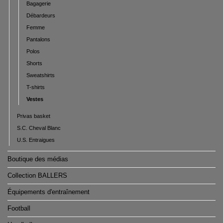
Bagagerie
Débardeurs
Femme
Pantalons
Polos
Shorts
Sweatshirts
T-shirts
Vestes
Privas basket
S.C. Cheval Blanc
U.S. Entraigues
Boutique des médias
Collection BALLERS
Équipements d'entraînement
Football