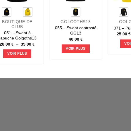
BOUTIQUE DE
GOLGOTHS13
GOL
CLUB
055 – Sweat contrasté
071 – Pu
051 – Sweat à
GG13
25,00
€
capuche Golgoths13
40,00
€
Plage
28,00
€
–
35,00
€
VOI
de
VOIR PLUS
prix :
VOIR PLUS
Ce
28,00 €
à
Ce
produit
35,00 €
produit
a
a
plusieurs
plusieurs
variations.
variations.
Les
Les
options
options
peuvent
peuvent
être
être
choisies
choisies
sur
sur
la