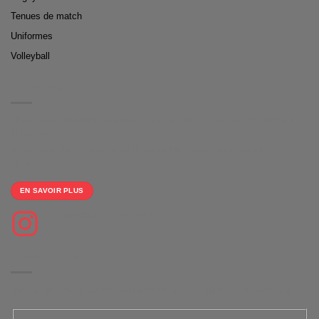
Tenues de match
Uniformes
Volleyball
À PROPOS
Nous vous proposons des boutiques de produits dérivés clé en main
100% gratuite
et un large choix d'équipements personnalisables pour le sport
collectifs.
EN SAVOIR PLUS
Suivez-nous sur Instagram
NEWSLETTER
Restez informé(e) de nos dernières actualités, offres et mises à jour.