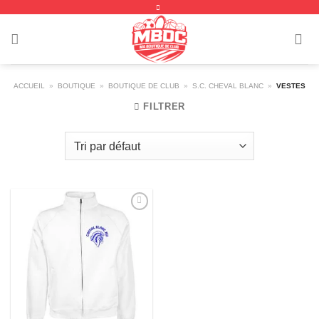
Passer
au
contenu
ACCUEIL
»
BOUTIQUE
»
BOUTIQUE DE CLUB
»
S.C. CHEVAL BLANC
»
VESTES
FILTRER