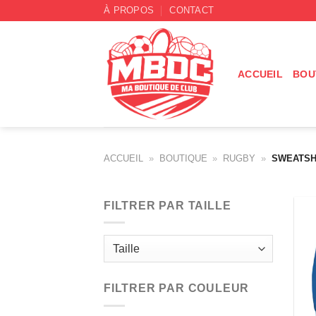
Passer
À PROPOS
CONTACT
au
contenu
ACCUEIL
BOU
ACCUEIL
»
BOUTIQUE
»
RUGBY
»
SWEATSH
FILTRER PAR TAILLE
FILTRER PAR COULEUR