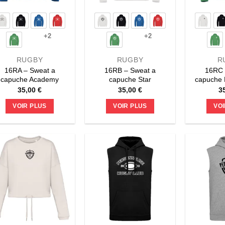
+2
+2
RUGBY
RUGBY
R
16RA – Sweat a
16RB – Sweat a
16RC 
capuche Academy
capuche Star
capuche 
35,00
€
35,00
€
3
VOIR PLUS
VOIR PLUS
VOI
Ce
Ce
produit
produit
a
a
plusieurs
plusieurs
variations.
variations.
Les
Les
options
options
peuvent
peuvent
être
être
choisies
choisies