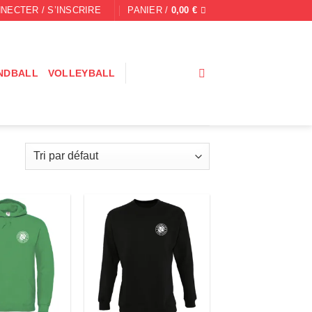
NECTER / S’INSCRIRE
PANIER /
0,00
€
NDBALL
VOLLEYBALL