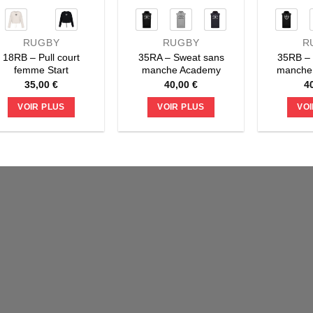
sur
sur
la
la
RUGBY
RUGBY
R
page
page
18RB – Pull court
35RA – Sweat sans
35RB –
du
du
femme Start
manche Academy
manche 
produit
produit
35,00
€
40,00
€
4
VOIR PLUS
VOIR PLUS
VOI
Ce
Ce
produit
produit
a
a
plusieurs
plusieurs
variations.
variations.
Les
Les
options
options
peuvent
peuvent
être
être
choisies
choisies
sur
sur
la
la