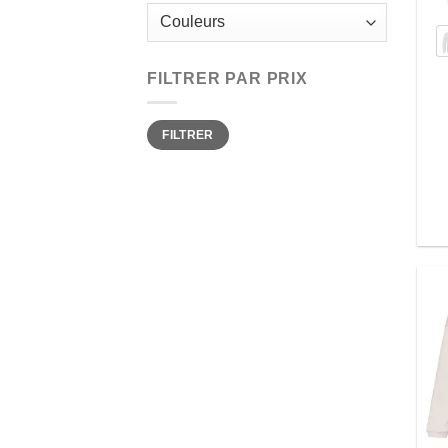
FILTRER PAR PRIX
Prix
Prix
FILTRER
min
max