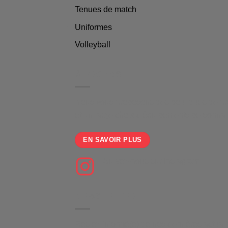
Tenues de match
Uniformes
Volleyball
À PROPOS
Nous vous proposons des boutiques de pro
et un large choix d'équipements personnalis
EN SAVOIR PLUS
Suivez-nous sur Instagram
NEWSLETTER
Restez informé(e) de nos dernières actualité