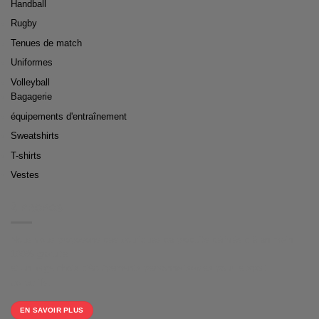
Handball
Rugby
Tenues de match
Uniformes
Volleyball
Bagagerie
équipements d'entraînement
Sweatshirts
T-shirts
Vestes
À PROPOS
Nous vous proposons des boutiques de produits dérivés clé en main
100% gratuite
et un large choix d'équipements personnalisables pour le sport
collectifs.
EN SAVOIR PLUS