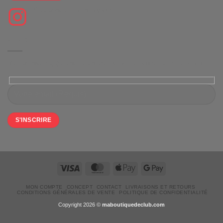
Suivez-nous sur Instagram
NEWSLETTER
Restez informé(e) de nos dernières actualités, offres et mises à jour.
Visa
MasterCard
Apple
Google
Pay
Pay
MON COMPTE
CONCEPT
CONTACT
LIVRAISONS ET RETOURS
CONDITIONS GÉNÉRALES DE VENTE
POLITIQUE DE CONFIDENTIALITÉ
Copyright 2026 ©
maboutiquedeclub.com