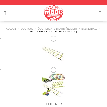
Passer
au
contenu
ACCUEIL
»
BOUTIQUE
»
ÉQUIPEMENTS D'ENTRAÎNEMENT
»
BASKETBALL
»
901 – COUPELLES [LOT DE 60 PIÈCES]
FILTRER