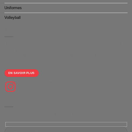
Uniformes
Volleyball
À PROPOS
Nous vous proposons des boutiques de produits dérivés clé en main
100% gratuite
et un large choix d'équipements personnalisables pour le sport
collectifs.
EN SAVOIR PLUS
Suivez-nous sur Instagram
NEWSLETTER
Restez informé(e) de nos dernières actualités, offres et mises à jour.