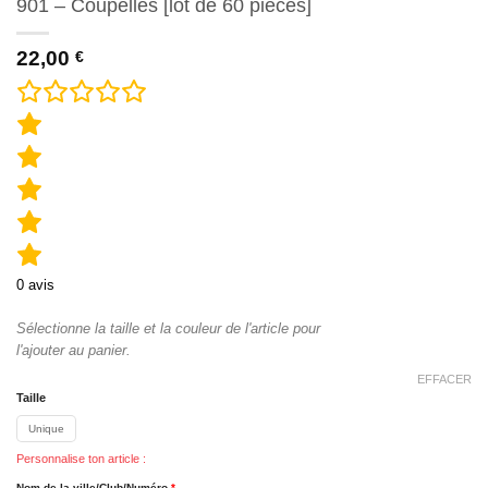
901 – Coupelles [lot de 60 pièces]
22,00
€
0
avis
Sélectionne la taille et la couleur de l'article pour
l'ajouter au panier.
EFFACER
Taille
Unique
Personnalise ton article :
Nom de la ville/Club/Numéro
*