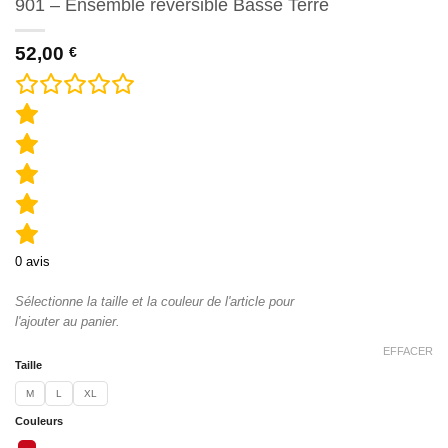
901 – Ensemble réversible Basse Terre
52,00
€
0
avis
Sélectionne la taille et la couleur de l'article pour
l'ajouter au panier.
EFFACER
Taille
M
L
XL
Couleurs