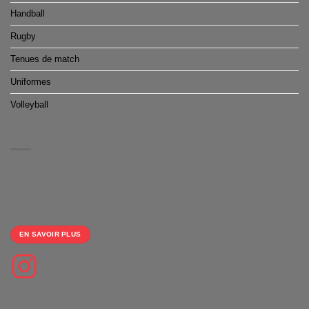
Handball
Rugby
Tenues de match
Uniformes
Volleyball
À PROPOS
Nous vous proposons des boutiques de produits dérivés clé en main
100% gratuite
et un large choix d'équipements personnalisables pour le sport
collectifs.
EN SAVOIR PLUS
Suivez-nous sur Instagram
NEWSLETTER