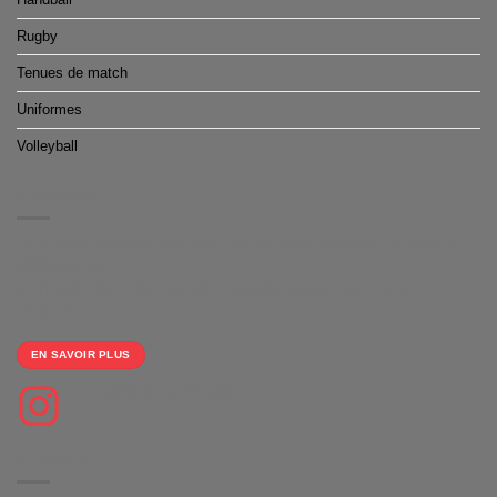
Rugby
Tenues de match
Uniformes
Volleyball
À PROPOS
Nous vous proposons des boutiques de produits dérivés clé en main
100% gratuite
et un large choix d'équipements personnalisables pour le sport
collectifs.
EN SAVOIR PLUS
Suivez-nous sur Instagram
NEWSLETTER