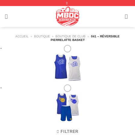
Passer
au
contenu
ACCUEIL
»
BOUTIQUE
»
BOUTIQUE DE CLUB
»
041 – RÉVERSIBLE
PIERRELATTE BASKET
FILTRER