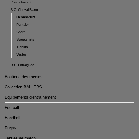
Privas basket
S.C. Cheval Blanc
Débardeurs
Pantalon
Short
Sweatshirts
T-shirts
Vestes
U.S. Entraigues
Boutique des médias
Collection BALLERS
Équipements d'entraînement
Football
Handball
Rugby
Tenues de match