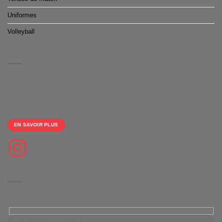
Uniformes
Volleyball
À PROPOS
Nous vous proposons des boutiques de produits dérivés clé en main
100% gratuite
et un large choix d'équipements personnalisables pour le sport
collectifs.
EN SAVOIR PLUS
Suivez-nous sur Instagram
NEWSLETTER
Restez informé(e) de nos dernières actualités, offres et mises à jour.