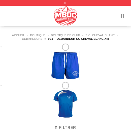
Passer
au
contenu
ACCUEIL
»
BOUTIQUE
»
BOUTIQUE DE CLUB
»
S.C. CHEVAL BLANC
»
DÉBARDEURS
»
021 – DÉBARDEUR SC CHEVAL BLANC XIII
FILTRER