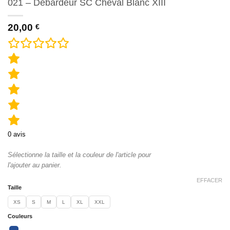
021 – Débardeur SC Cheval Blanc XIII
20,00
€
0
avis
Sélectionne la taille et la couleur de l'article pour
l'ajouter au panier.
EFFACER
Taille
XS
S
M
L
XL
XXL
Couleurs