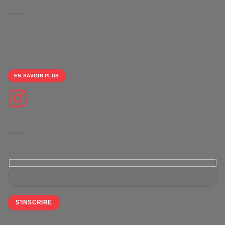
À PROPOS
Nous vous proposons des boutiques de produits dérivés clé en main
100% gratuite
et un large choix d'équipements personnalisables pour le sport
collectifs.
EN SAVOIR PLUS
Suivez-nous sur Instagram
NEWSLETTER
Restez informé(e) de nos dernières actualités, offres et mises à jour.