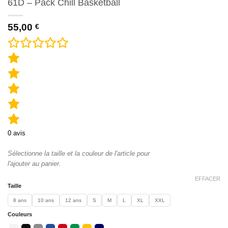
61D – Pack Chill Basketball
55,00
€
0
avis
Sélectionne la taille et la couleur de l'article pour
l'ajouter au panier.
EFFACER
Taille
8 ans
10 ans
12 ans
S
M
L
XL
XXL
Couleurs