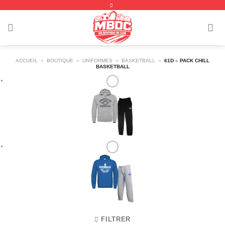
Passer
au
contenu
ACCUEIL
»
BOUTIQUE
»
UNIFORMES
»
BASKETBALL
»
61D – PACK CHILL
BASKETBALL
FILTRER