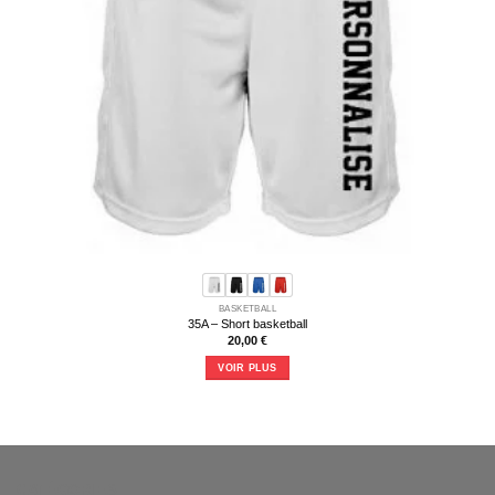
BASKETBALL
35A – Short basketball
20,00
€
VOIR PLUS
Ce
produit
a
plusieurs
variations.
Les
CATÉGORIES