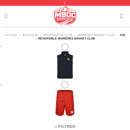
Passer
au
contenu
ACCUEIL
»
BOUTIQUE
»
BOUTIQUE DE CLUB
»
MORIÈRES BASKET CLUB
»
035
– RÉVERSIBLE MORIÈRES BASKET CLUB
FILTRER