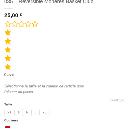
035 – Réversible Morières Basket Club
25,00
€
0
avis
Sélectionne la taille et la couleur de l'article pour
l'ajouter au panier.
EFFACER
Taille
XS
S
M
L
XL
Couleurs