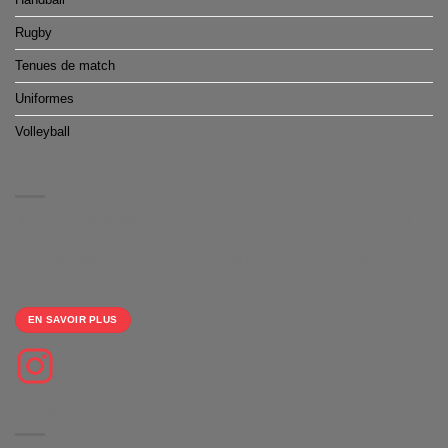
Rugby
Tenues de match
Uniformes
Volleyball
À PROPOS
Nous vous proposons des boutiques de produits dérivés clé en main
100% gratuite
et un large choix d'équipements personnalisables pour le sport
collectifs.
EN SAVOIR PLUS
Suivez-nous sur Instagram
NEWSLETTER