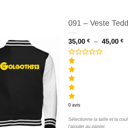
091 – Veste Ted
P
35,00
–
45,00
€
€
d
p
3
à
4
0
avis
Sélectionne la taille et la coul
l'ajouter au panier.