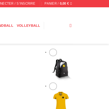
NECTER / S’INSCRIRE
PANIER /
0,00
€
NDBALL
VOLLEYBALL