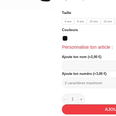
Taille
6 ans
8 ans
10 ans
12 ans
Couleurs
Personnalise ton article :
Ajoute ton nom (+2,00 €)
Ajoute ton numéro (+3,00 €)
quantité de 091 - Veste Teddy
AJOU