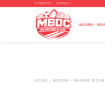
Passer
À PROPOS
CONTACT
au
contenu
ACCUEIL
BOU
ACCUEIL
»
BOUTIQUE
»
BOUTIQUE DE CLUB