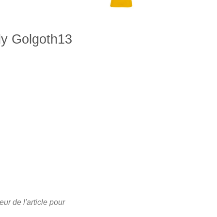
dy Golgoth13
lage
e
rix :
5,00 €
5,00 €
eur de l'article pour