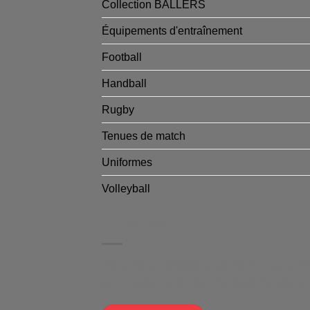
Collection BALLERS
Équipements d'entraînement
Football
Handball
Rugby
Tenues de match
Uniformes
Volleyball
À PROPOS
Nous vous proposons des boutiques de pro
et un large choix d'équipements personnalis