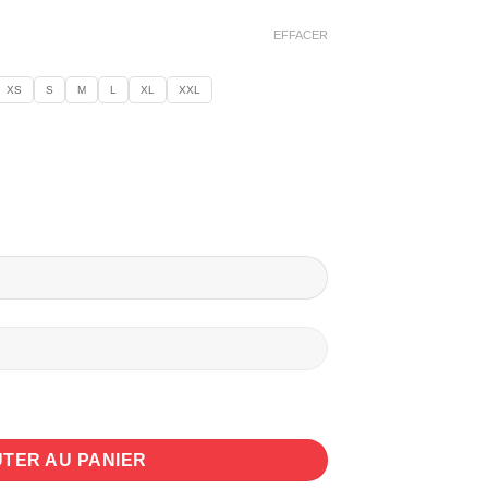
EFFACER
XS
S
M
L
XL
XXL
 Golgoth13
TER AU PANIER