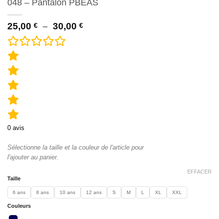
048 – Pantalon PBEAS
Plage
25,00
–
30,00
€
€
de
prix :
25,00 €
à
30,00 €
0
avis
Sélectionne la taille et la couleur de l'article pour
l'ajouter au panier.
EFFACER
Taille
6 ans
8 ans
10 ans
12 ans
S
M
L
XL
XXL
Couleurs