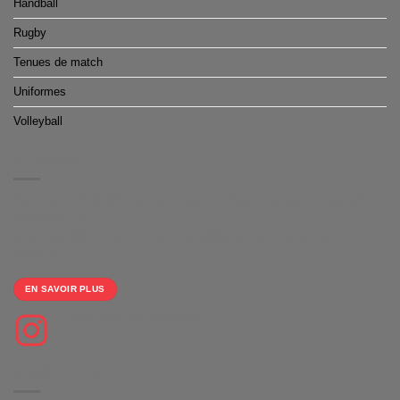
Handball
Rugby
Tenues de match
Uniformes
Volleyball
À PROPOS
Nous vous proposons des boutiques de produits dérivés clé en main
100% gratuite
et un large choix d'équipements personnalisables pour le sport
collectifs.
EN SAVOIR PLUS
Suivez-nous sur Instagram
NEWSLETTER