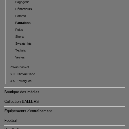
Bagagerie
Débardeurs
Femme
Pantalons
Polos
Shorts
Sweatshirts
T-shirts
Vestes
Privas basket
S.C. Cheval Blanc
U.S. Entraigues
Boutique des médias
Collection BALLERS
Équipements d'entraînement
Football