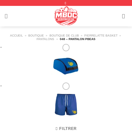
Passer
au
contenu
ACCUEIL
»
BOUTIQUE
»
BOUTIQUE DE CLUB
»
PIERRELATTE BASKET
»
PANTALONS
»
048 – PANTALON PBEAS
FILTRER