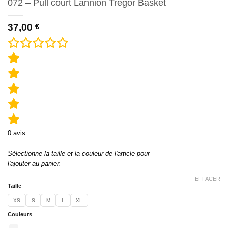
072 – Pull court Lannion Tregor Basket
37,00
€
0
avis
Sélectionne la taille et la couleur de l'article pour
l'ajouter au panier.
EFFACER
Taille
XS
S
M
L
XL
Couleurs